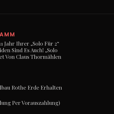
RAMM
 Jahr Ihrer „Solo Für 2“
den Sind Es Auch! „Solo
tet Von Claus Thormählen
albau Rothe Erde Erhalten
lung Per Vorauszahlung)